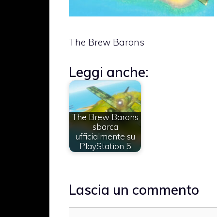
The Brew Barons
Leggi anche:
The Brew Barons
sbarca
ufficialmente su
PlayStation 5
Lascia un commento
Commento