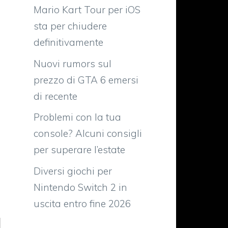
Mario Kart Tour per iOS
sta per chiudere
definitivamente
Nuovi rumors sul
prezzo di GTA 6 emersi
di recente
Problemi con la tua
console? Alcuni consigli
per superare l’estate
Diversi giochi per
Nintendo Switch 2 in
uscita entro fine 2026