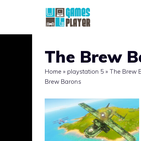
Vai
al
contenuto
The Brew B
Home
»
playstation 5
»
The Brew B
Brew Barons