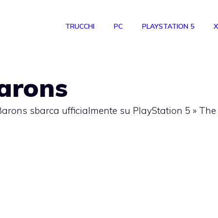
TRUCCHI
PC
PLAYSTATION 5
X
arons
arons sbarca ufficialmente su PlayStation 5
»
The