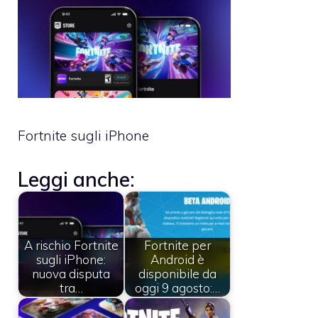
Fortnite sugli iPhone
Leggi anche:
A rischio Fortnite
Fortnite per
sugli iPhone:
Android è
nuova disputa
disponibile da
tra…
oggi 9 agosto:…