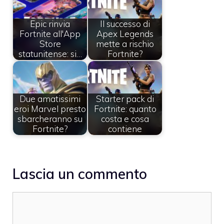
Epic rinvia
Il successo di
Fortnite all'App
Apex Legends
Store
mette a rischio
statunitense: si…
Fortnite?
Due amatissimi
Starter pack di
eroi Marvel presto
Fortnite: quanto
sbarcheranno su
costa e cosa
Fortnite?
contiene
Lascia un commento
Commento