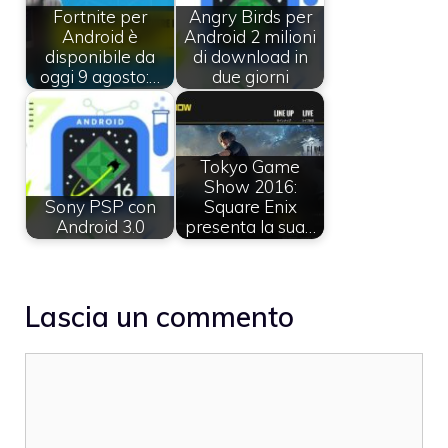
Fortnite per
Angry Birds per
Android è
Android 2 milioni
disponibile da
di download in
oggi 9 agosto:…
due giorni
Tokyo Game
Show 2016:
Sony PSP con
Square Enix
Android 3.0
presenta la sua…
Lascia un commento
Commento