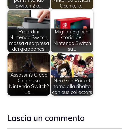
Switch 2 a…
Occhio, la…
Preordini
Migliori 5 giochi
Nintendo Switch,
storici per
mossa a sorpresa
Nintendo Switch
dei giapponesi
su…
Assassin’s Creed
Origins su
Neo Geo Pocket
Nintendo Switch?
torna alla ribalta
Le…
con due collectors
Lascia un commento