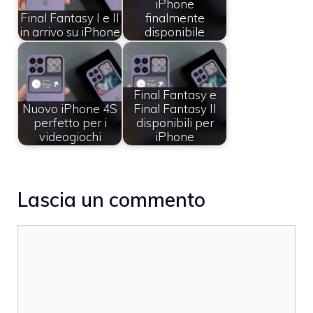
iPhone
Final Fantasy I e II
finalmente
in arrivo su iPhone
disponibile
Final Fantasy e
Nuovo iPhone 4S
Final Fantasy II
perfetto per i
disponibili per
videogiochi
iPhone
Lascia un commento
Commento