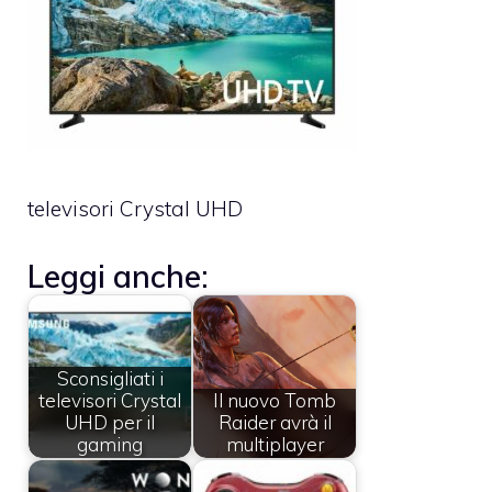
televisori Crystal UHD
Leggi anche:
Sconsigliati i
televisori Crystal
Il nuovo Tomb
UHD per il
Raider avrà il
gaming
multiplayer