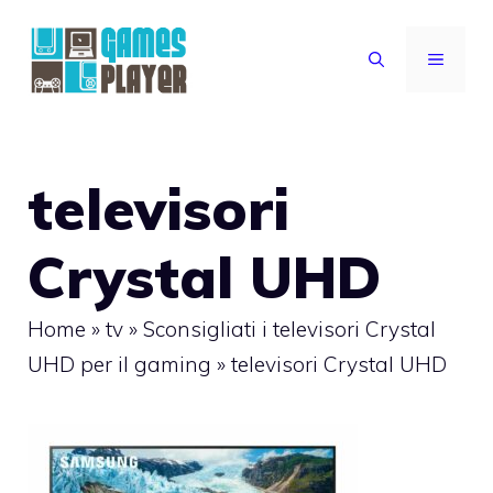
Vai
al
MENU
contenuto
televisori
Crystal UHD
Home
»
tv
»
Sconsigliati i televisori Crystal
UHD per il gaming
»
televisori Crystal UHD