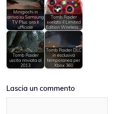
Minigiochi in
arrivo su Samsung
Tomb Raider
TV Plus: ora è
svelato il Limited
ufficiale
Edition Wireless…
Tomb Raider DLC
Tomb Raider
in esclusiva
uscita rinviata al
temporanea per
2013
Xbox 360
Lascia un commento
Commento