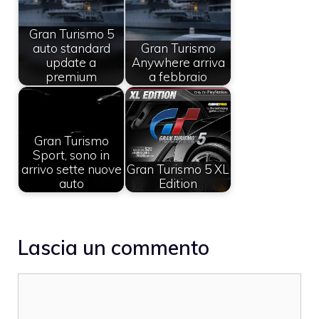
Gran Turismo 5
auto standard
Gran Turismo
update a
Anywhere arriva
premium
a febbraio
Gran Turismo
Sport, sono in
arrivo sette nuove
Gran Turismo 5 XL
auto
Edition
Lascia un commento
Commento