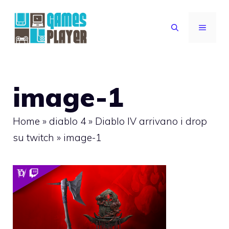
Vai
al
MENU
contenuto
image-1
Home
»
diablo 4
»
Diablo IV arrivano i drop
su twitch
»
image-1