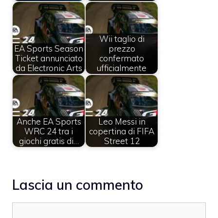
Wii taglio di
EA Sports Season
prezzo
Ticket annunciato
confermato
da Electronic Arts
ufficialmente
Anche EA Sports
Leo Messi in
WRC 24 tra i
copertina di FIFA
giochi gratis di…
Street 12
Lascia un commento
Commento