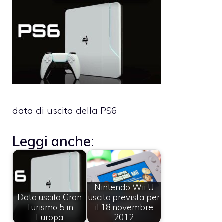
data di uscita della PS6
Leggi anche:
Nintendo Wii U
Data uscita Gran
uscita prevista per
Turismo 5 in
il 18 novembre
Europa
2012