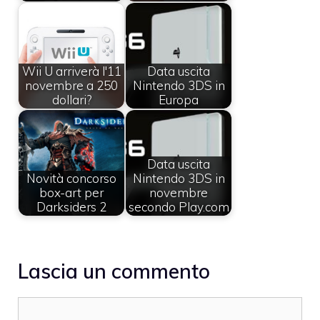
Wii U arriverà l'11
Data uscita
novembre a 250
Nintendo 3DS in
dollari?
Europa
Data uscita
Novità concorso
Nintendo 3DS in
box-art per
novembre
Darksiders 2
secondo Play.com
Lascia un commento
Commento