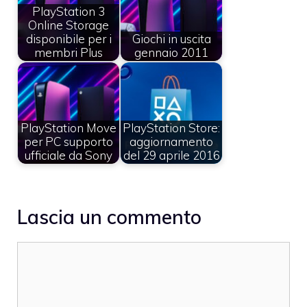
PlayStation 3
Online Storage
disponibile per i
Giochi in uscita
membri Plus
gennaio 2011
PlayStation Move
PlayStation Store:
per PC supporto
aggiornamento
ufficiale da Sony
del 29 aprile 2016
Lascia un commento
Commento