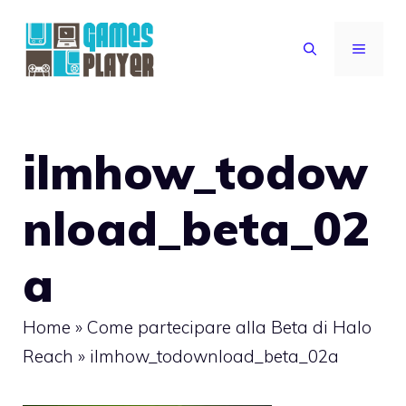
Vai
al
MENU
contenuto
ilmhow_todow
nload_beta_02
a
Home
»
Come partecipare alla Beta di Halo
Reach
»
ilmhow_todownload_beta_02a