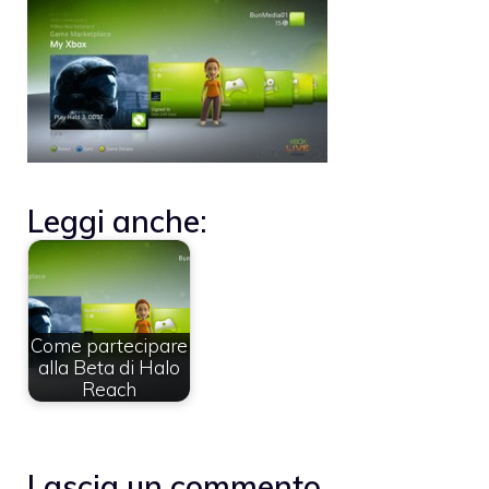
Leggi anche:
Come partecipare
alla Beta di Halo
Reach
Lascia un commento