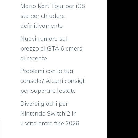
Mario Kart Tour per iOS
sta per chiudere
definitivamente
Nuovi rumors sul
prezzo di GTA 6 emersi
di recente
Problemi con la tua
console? Alcuni consigli
per superare l’estate
Diversi giochi per
Nintendo Switch 2 in
uscita entro fine 2026