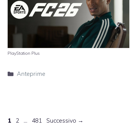
PlayStation Plus
Categorie
Anteprime
Pagina
Pagina
Pagina
1
2
…
481
Successivo
→