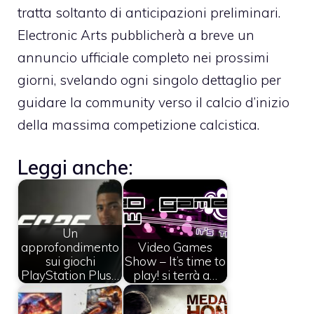
tratta soltanto di anticipazioni preliminari.
Electronic Arts pubblicherà a breve un
annuncio ufficiale completo nei prossimi
giorni, svelando ogni singolo dettaglio per
guidare la community verso il calcio d’inizio
della massima competizione calcistica.
Leggi anche:
Un
approfondimento
Video Games
sui giochi
Show – It’s time to
PlayStation Plus…
play! si terrà a…