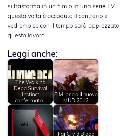
si trasforma in un film o in una serie TV,
questa volta è accaduto il contrario e
vedremo se con il tempo sarà apprezzato
questo lavoro.
Leggi anche:
The Walking
Dead Survival
Instinct
FIM lancia il nuovo
confermata…
MUD 2012
Far Cry 3 Blood