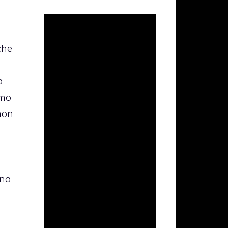
che
a
amo
non
una