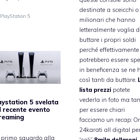
destinate a sceicchi o
Categorie
PlayStation 5
milionari che hanno
letteralmente voglia d
buttare i propri soldi
perché effettivamente
potrebbero essere spe
in beneficenza se ne 
così tanti da buttare.
lista prezzi
potete
vederla in foto ma ta
aystation 5 svelata
l recente evento
per essere chiari
reaming
facciamo un recap: O
24karati all digital pe
 primo sguardo alla
“soli”
8mila dollaroni
,