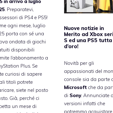
 in arrivo a luglio
25
. Preparatevi,
ssessori di PS4 e PS5!
me ogni mese, luglio
Nuove notizie in
25 porta con sé una
Merito ad Xbox ser
S ed una PS5 tutta
ova ondata di giochi
d’oro!
tuiti disponibili
amite l’abbonamento a
Novità per gli
ayStation Plus. Se
appassionati del mo
te curiosi di sapere
console sia da parte 
li titoli potrete
Microsoft
che da par
ricare, siete nel posto
di
Sony
. Annunciate 
sto. Già, perché ci
versioni infatti che
petta un mese di
potremmo acquistare