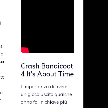
i
si
hai
La
Crash Bandicoot
4 It’s About Time
nto
L’importanza di avere
ro
un gioco uscito qualche
r
anno fa, in chiave più