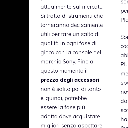
so
attualmente sul mercato.
pe
Si tratta di strumenti che
Pl
torneranno decisamente
utili per fare un salto di
So
qualità in ogni fase di
coc
gioco con la console del
ab
marchio Sony. Fino a
Pl
questo momento il
me
prezzo degli accessori
sp
non è salito poi di tanto
nov
e, quindi, potrebbe
dal
essere la fase più
sco
adatta dove acquistare i
ha
migliori senza aspettare