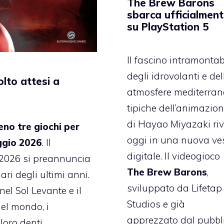
The Brew Barons
sbarca ufficialmen
su PlayStation 5
Il fascino intramontab
degli idrovolanti e del
olto attesi a
atmosfere mediterran
tipiche dell’animazio
di Hayao Miyazaki riv
no tre giochi per
oggi in una nuova ve
ggio 2026
. Il
digitale. Il videogioco
 2026 si preannuncia
The Brew Barons
,
ri degli ultimi anni.
sviluppato da Lifetap
nel Sol Levante e il
Studios e già
del mondo, i
apprezzato dal pubbl
loro denti.