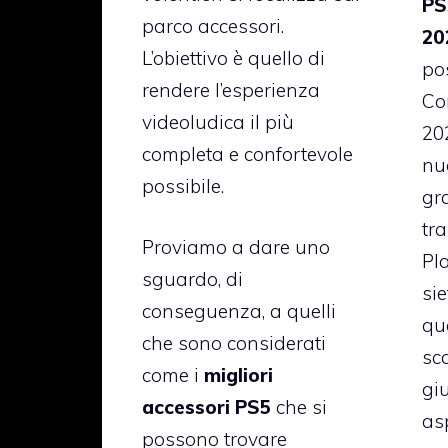
PS5
parco accessori.
20
L’obiettivo è quello di
po
rendere l’esperienza
Co
videoludica il più
20
completa e confortevole
nu
possibile.
gra
tr
Proviamo a dare uno
Pl
sguardo, di
sie
conseguenza, a quelli
qua
che sono considerati
sca
come i
migliori
giu
accessori PS5
che si
as
possono trovare