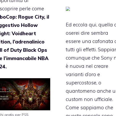
pportunità di
)scoprire perle come
boCop: Rogue City, il
Ed eccola qui, quella 
ggestivo Hollow
oserei dire sembra
ight: Voidheart
essere una cafonata 
tion, l’adrenalinico
tutti gli effetti. Sappi
ll of Duty Black Ops
comunque che Sony 
 e l’immancabile NBA
è nuova nel creare
24.
varianti d’oro e
supercostose, o
quantomeno anche 
custom non ufficiale.
Come sappiamo che
chi gratis per PS5
queste console sono