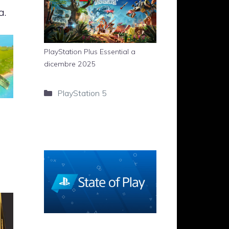
a.
PlayStation Plus Essential a
dicembre 2025
Categorie
PlayStation 5