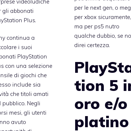
rprese videoludiche
per le next gen, o meg
r gli abbonati
per xbox sicuramente,
ayStation Plus.
ma per ps5 nutro
qualche dubbio, se n
ny continua a
direi certezza.
colare i suoi
bonati PlayStation
PlaySt
us con una selezione
nsile di giochi che
tion 5 i
esso include sia
ità che titoli amati
oro e/o
 pubblico. Negli
rsi mesi, gli utenti
platino
nno avuto