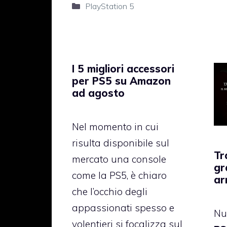
Categorie
PlayStation 5
I 5 migliori accessori
per PS5 su Amazon
ad agosto
Nel momento in cui
risulta disponibile sul
Tr
mercato una console
gr
come la PS5, è chiaro
ar
che l’occhio degli
appassionati spesso e
Nu
volentieri si focalizza sul