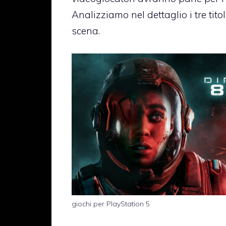
Analizziamo nel dettaglio i tre tit
scena.
giochi per PlayStation 5