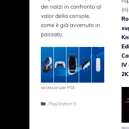
l’o
dei rialzi in confronto al
(ri
valor della console,
Ro
come è già avvenuto in
su
passato.
Kn
Edi
Ca
IV
2K
accessori per PS5
Categorie
PlayStation 5
gio