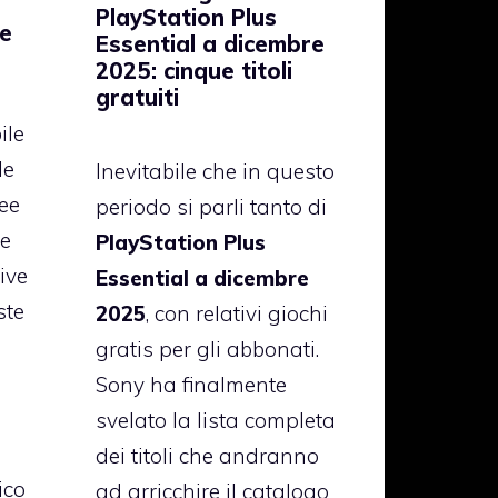
PlayStation Plus
te
Essential a dicembre
2025: cinque titoli
gratuiti
ile
le
Inevitabile che in questo
ee
periodo si parli tanto di
ne
PlayStation Plus
ive
Essential a dicembre
ste
2025
, con relativi giochi
gratis per gli abbonati.
Sony ha finalmente
svelato la lista completa
dei titoli che andranno
ico
ad arricchire il catalogo