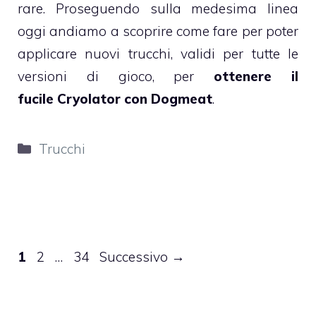
rare. Proseguendo sulla medesima linea
oggi andiamo a scoprire come fare per poter
applicare nuovi trucchi, validi per tutte le
versioni di gioco, per
ottenere il
fucile Cryolator con Dogmeat
.
Categorie
Trucchi
Pagina
Pagina
Pagina
1
2
…
34
Successivo
→