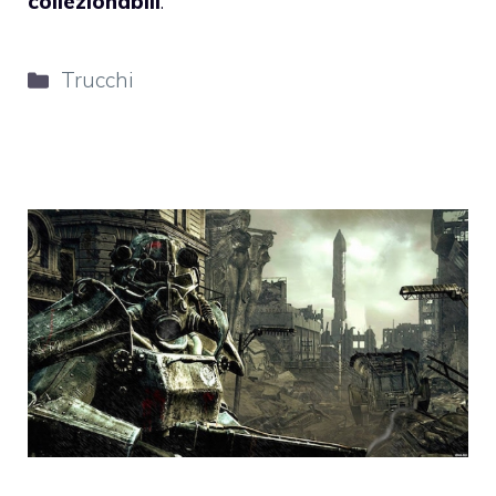
collezionabili
.
Categorie
Trucchi