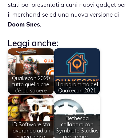
stati poi presentati alcuni nuovi gadget per
il merchandise ed una nuova versione di
Doom Snes
.
Leggi anche:
Quakecon 2020
tutto quello che
Il programma del
c'è da sapere
Quakecon 2021
Bethesda
iD Software sta
collabora con
lavorando ad un
Symbiote Studios
nuovo gioco
per creare…