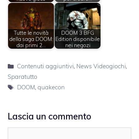
Tutte le novità
DOOM 3 BFG
della saga DOOM:
Edition disponibile
dai primi 2…
nei negozi
Categorie
Contenuti aggiuntivi
,
News Videogiochi
,
Sparatutto
Tag
DOOM
,
quakecon
Lascia un commento
Commento