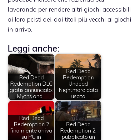
lavorando per rendere altri giochi accessibili
ai loro pcisti dei, dai titoli più vecchi ai giochi
in arrivo.
Leggi anche:
Red Dead
Red Dead
Redemption
Redemption DLC
Undead
gratis annunciato:
Nightmare data
Myths and…
uscita
Red Dead
Redemption 2
Red Dead
finalmente arriva
Redemption 2,
su PC in
pubblicato un