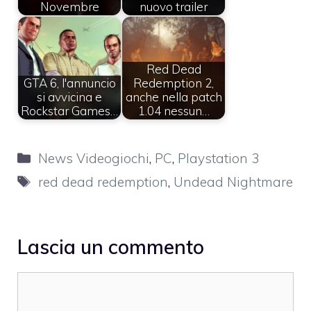
Novembre
nuovo trailer
Red Dead
GTA 6, l'annuncio
Redemption 2,
si avvicina e
anche nella patch
Rockstar Games…
1.04 nessun…
Categorie
News Videogiochi
,
PC
,
Playstation 3
Tag
red dead redemption
,
Undead Nightmare
Lascia un commento
Commento