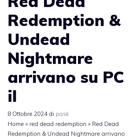
Red Dead
Redemption &
Undead
Nightmare
arrivano su PC
il
8 Ottobre 2024
di
pask
Home
»
red dead redemption
»
Red Dead
Redemption & Undead Nightmare arrivano