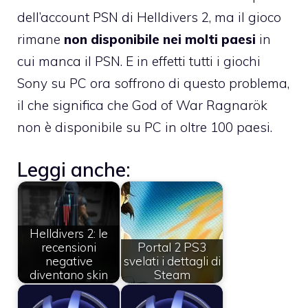
dell’account PSN di Helldivers 2, ma il gioco
rimane
non disponibile nei molti paesi
in
cui manca il PSN. E in effetti tutti i giochi
Sony su PC ora soffrono di questo problema,
il che significa che God of War Ragnarök
non è disponibile su PC in oltre 100 paesi.
Leggi anche:
Helldivers 2: le
recensioni
Portal 2 PS3
negative
svelati i dettagli di
diventano skin
Steam