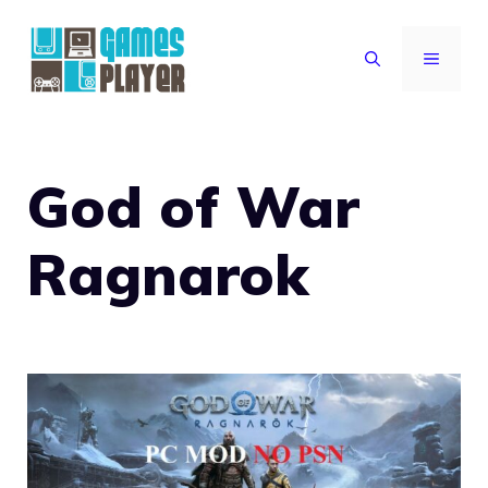
Vai
al
MENU
contenuto
God of War
Ragnarok