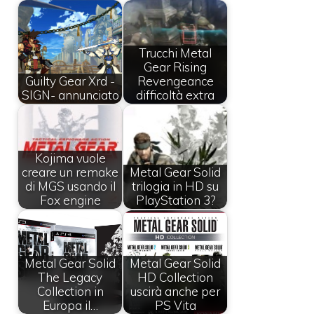
Trucchi Metal
Gear Rising
Guilty Gear Xrd -
Revengeance
SIGN- annunciato
difficoltà extra
Kojima vuole
creare un remake
Metal Gear Solid
di MGS usando il
trilogia in HD su
Fox engine
PlayStation 3?
Metal Gear Solid
Metal Gear Solid
The Legacy
HD Collection
Collection in
uscirà anche per
Europa il…
PS Vita