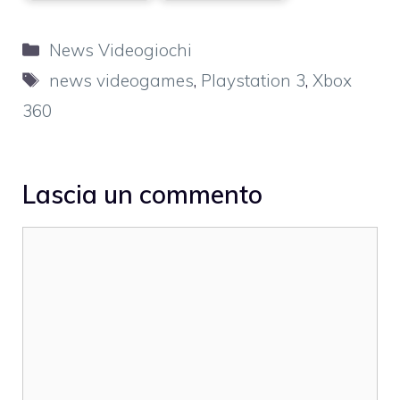
Categorie
News Videogiochi
Tag
news videogames
,
Playstation 3
,
Xbox
360
Lascia un commento
Commento