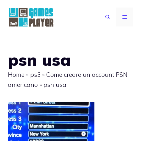
Vai
al
MENU
contenuto
psn usa
Home
»
ps3
»
Come creare un account PSN
americano
»
psn usa