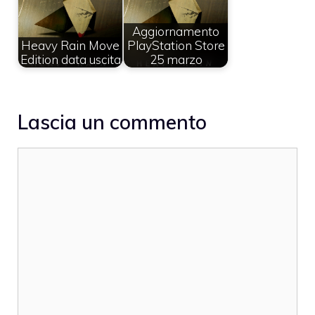
Aggiornamento
Heavy Rain Move
PlayStation Store
Edition data uscita
25 marzo
Lascia un commento
Commento