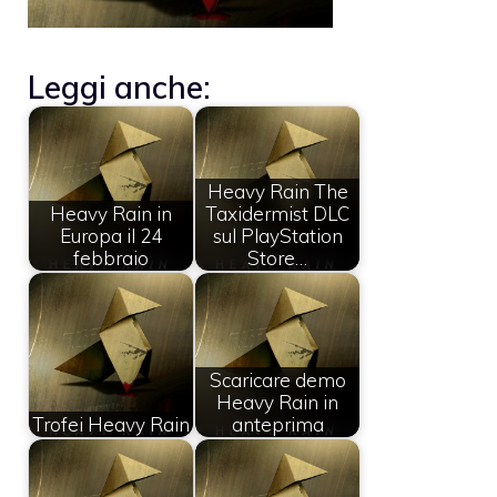
Leggi anche:
Heavy Rain The
Heavy Rain in
Taxidermist DLC
Europa il 24
sul PlayStation
febbraio
Store…
Scaricare demo
Heavy Rain in
Trofei Heavy Rain
anteprima