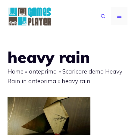
Vai
al
MENU
contenuto
heavy rain
Home
»
anteprima
»
Scaricare demo Heavy
Rain in anteprima
»
heavy rain