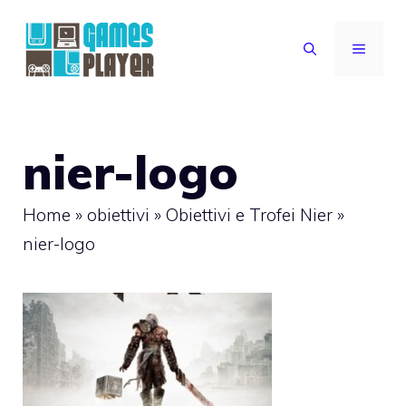
Vai
al
MENU
contenuto
nier-logo
Home
»
obiettivi
»
Obiettivi e Trofei Nier
»
nier-logo