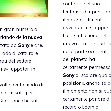
continua nel suo
tentativo di ripresa d
il mezzo fallimento
avvenuto in Giappone
 un gran numero di
La distribuzione della
arlando della
nuova
nuova console portati
izzata da
Sony
e che,
nella parte occidenta
grado di catturare
del pianeta ha
ati del settore
certamente permesso
i sviluppatori in
Sony
di scalare qual
posizione, anche se p
volte avuto modo di
il momento non si pu
o eclissata per
certamente parlare di
 Giappone che sul
record o boom di