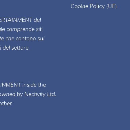
Cookie Policy (UE)
ERT
AINMENT
del
ale comprende siti
te che contano sul
 del settore.
AINMENT inside the
owned by Nectivity Ltd.
other