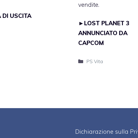
vendite.
 DI USCITA
►
LOST PLANET 3
ANNUNCIATO DA
CAPCOM
Categorie
PS Vita
Dichiarazione sulla Pr