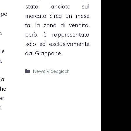
stata lanciata sul
opo
mercato circa un mese
fa: la zona di vendita,
.
però, è rappresentata
solo ed esclusivamente
le
dal Giappone.
le
Categorie
News Videogiochi
 a
che
er
ò