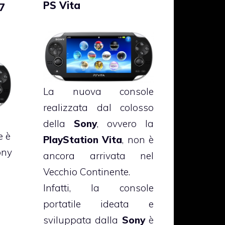
PS Vita
7
La nuova console
realizzata dal colosso
della
Sony
, ovvero la
e è
PlayStation Vita
, non è
ony
ancora arrivata nel
Vecchio Continente.
Infatti, la console
portatile ideata e
sviluppata dalla
Sony
è