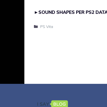
►
SOUND SHAPES PER PS2 DATA
Categorie
PS Vita