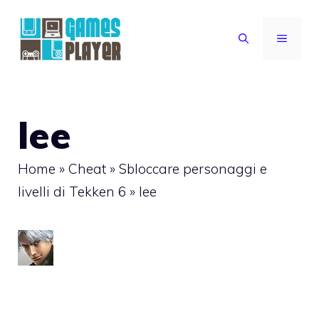
Vai
al
MENU
contenuto
lee
Home
»
Cheat
»
Sbloccare personaggi e
livelli di Tekken 6
»
lee