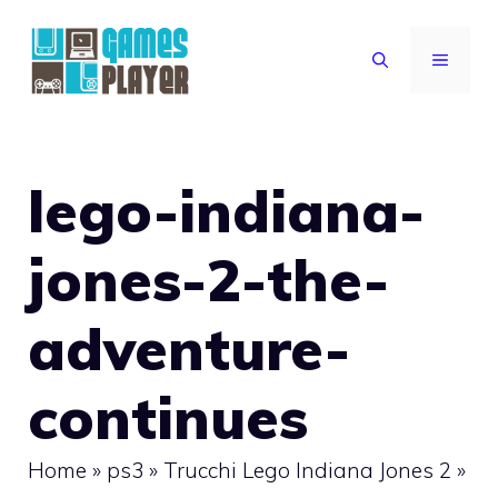
Vai
al
MENU
contenuto
lego-indiana-
jones-2-the-
adventure-
continues
Home
»
ps3
»
Trucchi Lego Indiana Jones 2
»