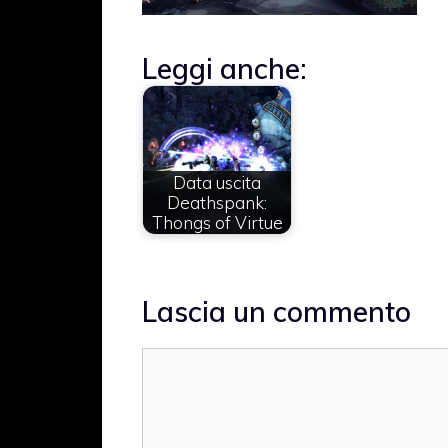
Leggi anche:
Data uscita
Deathspank:
Thongs of Virtue
Lascia un commento
Commento