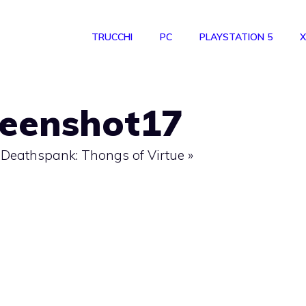
TRUCCHI
PC
PLAYSTATION 5
X
reenshot17
 Deathspank: Thongs of Virtue
»