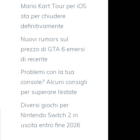
Mario Kart Tour per iOS
sta per chiudere
definitivamente
Nuovi rumors sul
prezzo di GTA 6 emersi
di recente
Problemi con la tua
console? Alcuni consigli
per superare l’estate
Diversi giochi per
Nintendo Switch 2 in
uscita entro fine 2026