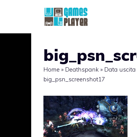
Vai
al
contenuto
big_psn_sc
Home
»
Deathspank
»
Data uscita
big_psn_screenshot17