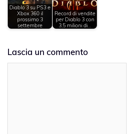
Diablo 3 su PS3 e
Xbox 360 il
Record di vendite
prossimo 3
per Diablo 3 con
settembre
3,5 milioni di…
Lascia un commento
Commento