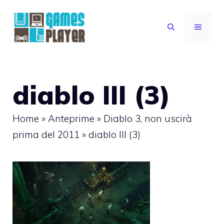
Vai
al
MENU
contenuto
diablo III (3)
Home
»
Anteprime
»
Diablo 3, non uscirà
prima del 2011
»
diablo III (3)