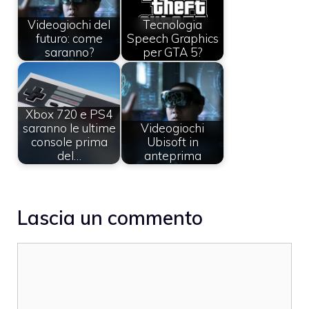
Videogiochi del
Tecnologia
futuro: come
Speech Graphics
saranno?
per GTA 5?
Xbox 720 e PS4
saranno le ultime
Videogiochi
console prima
Ubisoft in
del…
anteprima
Lascia un commento
Commento