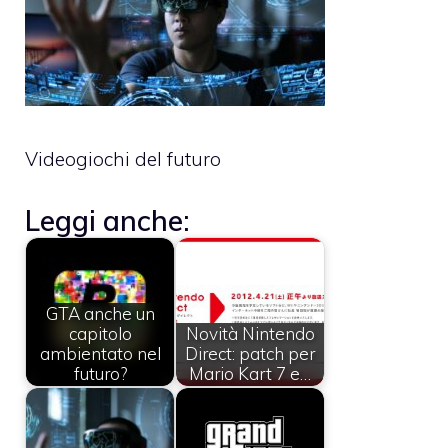
Videogiochi del futuro
Leggi anche:
GTA anche un
capitolo
Novità Nintendo
ambientato nel
Direct: patch per
futuro?
Mario Kart 7 e…