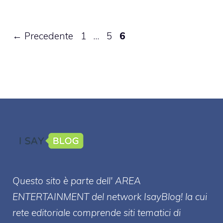
Pagina
Pagina
Pagina
←
Precedente
1
…
5
6
Questo sito è parte dell' AREA
ENTERT
AINMENT
del network IsayBlog! la cui
rete editoriale comprende siti tematici di