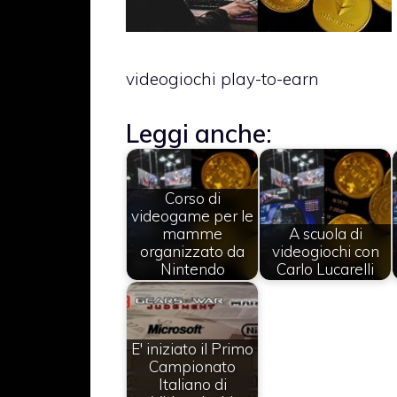
videogiochi play-to-earn
Leggi anche:
Corso di
videogame per le
mamme
A scuola di
organizzato da
videogiochi con
Nintendo
Carlo Lucarelli
E' iniziato il Primo
Campionato
Italiano di