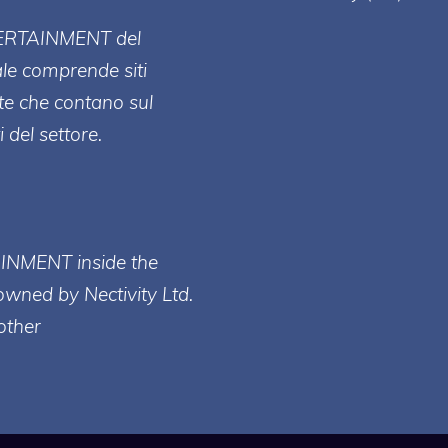
ERT
AINMENT
del
ale comprende siti
te che contano sul
 del settore.
AINMENT inside the
owned by Nectivity Ltd.
other