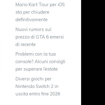
Mario Kart Tour per iOS
sta per chiudere
definitivamente
Nuovi rumors sul
prezzo di GTA 6 emersi
di recente
Problemi con la tua
console? Alcuni consigli
per superare l’estate
Diversi giochi per
Nintendo Switch 2 in
uscita entro fine 2026