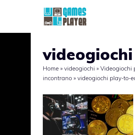
Vai
al
contenuto
videogiochi
Home
»
videogiochi
»
Videogiochi 
incontrano
»
videogiochi play-to-e