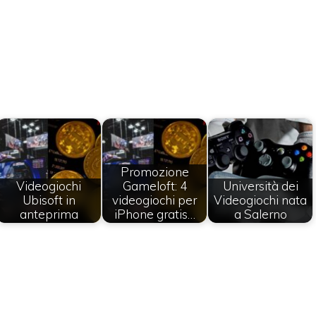
Promozione
Videogiochi
Gameloft: 4
Università dei
Ubisoft in
videogiochi per
Videogiochi nata
anteprima
iPhone gratis…
a Salerno