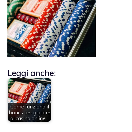
Leggi anche:
Come funziona il
bonus per giocare
al casino online…