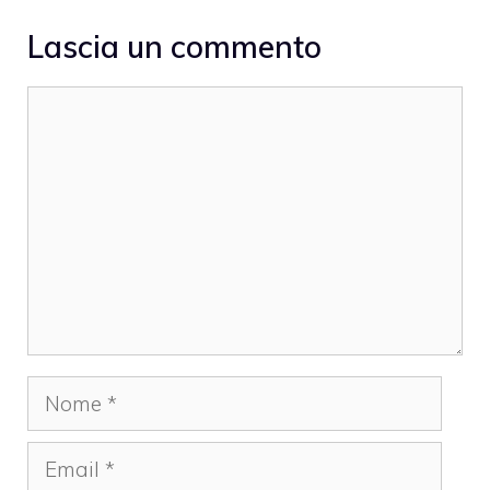
Lascia un commento
Commento
Nome
Email