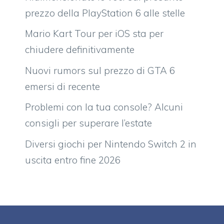
prezzo della PlayStation 6 alle stelle
Mario Kart Tour per iOS sta per
chiudere definitivamente
Nuovi rumors sul prezzo di GTA 6
emersi di recente
Problemi con la tua console? Alcuni
consigli per superare l’estate
Diversi giochi per Nintendo Switch 2 in
uscita entro fine 2026