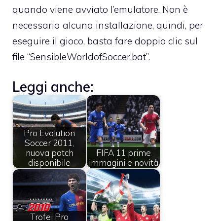
quando viene avviato l’emulatore. Non è
necessaria alcuna installazione, quindi, per
eseguire il gioco, basta fare doppio clic sul
file “SensibleWorldofSoccer.bat”.
Leggi anche:
Pro Evolution
Soccer 2011,
nuova patch
FIFA 11 prime
disponibile
immagini e novità
Trofei Pro