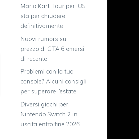
Mario Kart Tour per iOS
sta per chiudere
definitivamente
Nuovi rumors sul
prezzo di GTA 6 emersi
di recente
Problemi con la tua
console? Alcuni consigli
per superare l’estate
Diversi giochi per
Nintendo Switch 2 in
uscita entro fine 2026