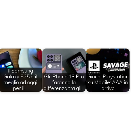
Il Samsung
Galaxy S25 è il
Gli iPhone 18 Pro
Giochi Playstation
meglio ad oggi
faranno la
su Mobile: AAA in
per il…
differenza tra gli…
arrivo