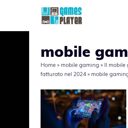
Vai
al
contenuto
mobile gam
Home
»
mobile gaming
»
Il mobile
fatturato nel 2024
»
mobile gamin