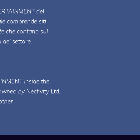
ERT
AINMENT
del
ale comprende siti
te che contano sul
 del settore.
AINMENT inside the
owned by Nectivity Ltd.
other