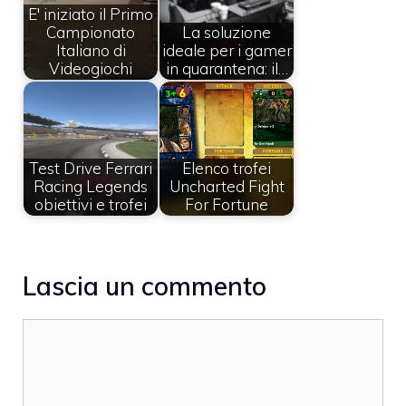
E' iniziato il Primo
Campionato
La soluzione
Italiano di
ideale per i gamer
Videogiochi
in quarantena: il…
Test Drive Ferrari
Elenco trofei
Racing Legends
Uncharted Fight
obiettivi e trofei
For Fortune
Lascia un commento
Commento