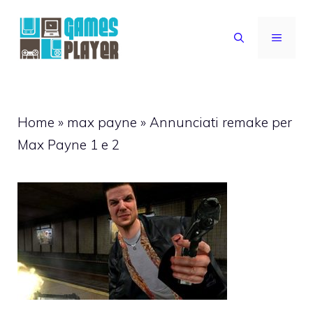
Vai
al
MENU
contenuto
Home
»
max payne
»
Annunciati remake per
Max Payne 1 e 2