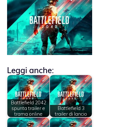
Leggi anche:
Battlefield 2042
spunta trailer e
Battlefield 3
trama online
trailer di lancio