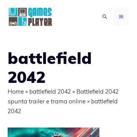
Vai
al
MENU
contenuto
battlefield
2042
Home
»
battlefield 2042
»
Battlefield 2042
spunta trailer e trama online
»
battlefield
2042