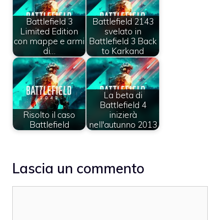
Battlefield 3
Battlefield 2143
Limited Edition
svelato in
con mappe e armi
Battlefield 3 Back
di…
to Karkand
La beta di
Battlefield 4
Risolto il caso
inizierà
Battlefield
nell'autunno 2013
Lascia un commento
Commento