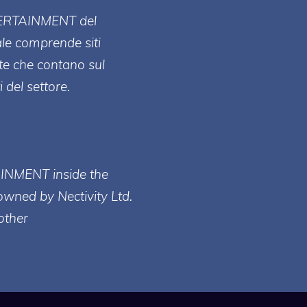
ERT
AINMENT
del
ale comprende siti
te che contano sul
 del settore.
AINMENT inside the
owned by Nectivity Ltd.
other