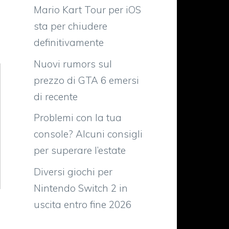
Mario Kart Tour per iOS
sta per chiudere
definitivamente
Nuovi rumors sul
prezzo di GTA 6 emersi
di recente
Problemi con la tua
console? Alcuni consigli
per superare l’estate
Diversi giochi per
Nintendo Switch 2 in
uscita entro fine 2026