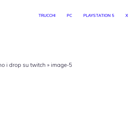
TRUCCHI
PC
PLAYSTATION 5
X
no i drop su twitch
»
image-5