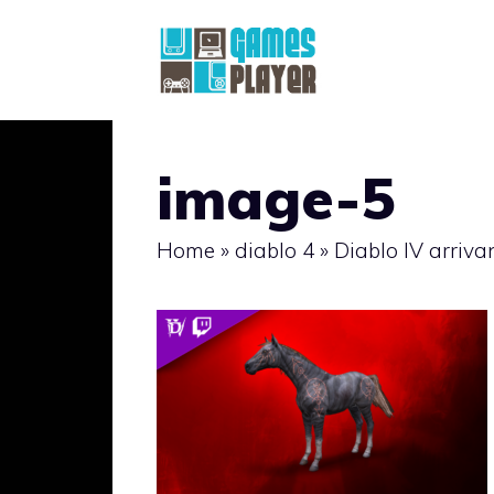
Vai
al
contenuto
image-5
Home
»
diablo 4
»
Diablo IV arriva