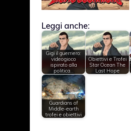
Leggi anche:
Gigi il guerriero:
videogioco
Obiettivi e Trofei
ispirato alla
Star Ocean The
politica…
Last Hope
Guardians of
Middle-earth
trofei e obiettivi