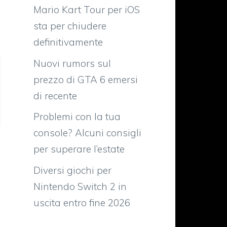
Mario Kart Tour per iOS
sta per chiudere
definitivamente
Nuovi rumors sul
prezzo di GTA 6 emersi
di recente
Problemi con la tua
console? Alcuni consigli
per superare l’estate
Diversi giochi per
Nintendo Switch 2 in
uscita entro fine 2026