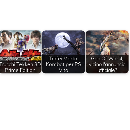
Trofei Mortal
God Of War 4,
Trucchi Tekken 3D
Kombat per PS
vicino l'annuncio
Prime Edition
Vita
ufficiale?