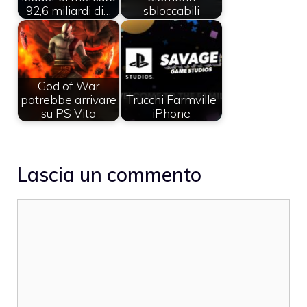
92,6 miliardi di…
sbloccabili
God of War
potrebbe arrivare
Trucchi Farmville
su PS Vita
iPhone
Lascia un commento
Commento