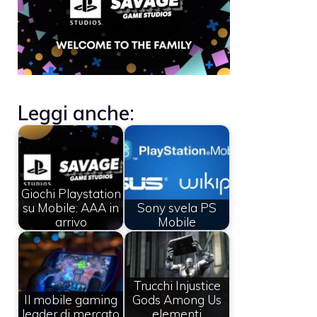
Leggi anche:
Giochi Playstation
su Mobile: AAA in
Sony svela PS
arrivo
Mobile
Trucchi Injustice
Il mobile gaming
Gods Among Us
leader di mercato
elementi