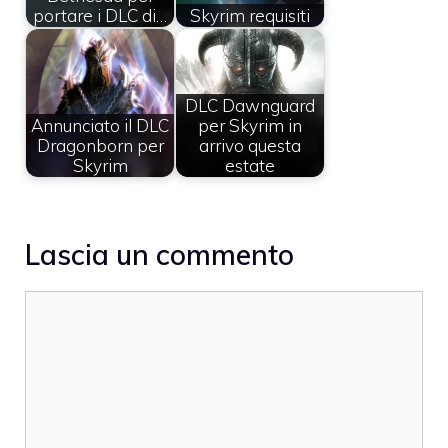
portare i DLC di…
Skyrim requisiti
DLC Dawnguard
Annunciato il DLC
per Skyrim in
Dragonborn per
arrivo questa
Skyrim
estate
Lascia un commento
Commento