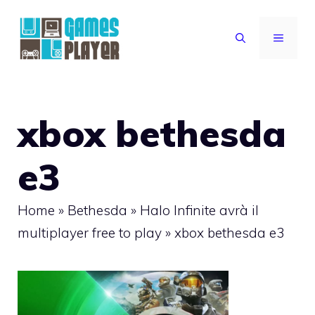
Vai
al
MENU
contenuto
xbox bethesda
e3
Home
»
Bethesda
»
Halo Infinite avrà il
multiplayer free to play
»
xbox bethesda e3