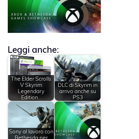
Leggi anche:
The Elder Scrolls
V Skyrim
DLC di Skyrim in
Legendary
arrivo anche su
Edition…
PS3
Sony al lavoro con
Bethesda per