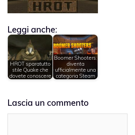
Leggi anche:
Boomer Shooters:
HROT sparatutto
diventa
stile Quake che
ufficialmente una
dovete conoscere
categoria Steam
Lascia un commento
Commento