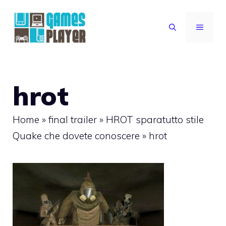
Vai
al
MENU
contenuto
hrot
Home
»
final trailer
»
HROT sparatutto stile
Quake che dovete conoscere
»
hrot