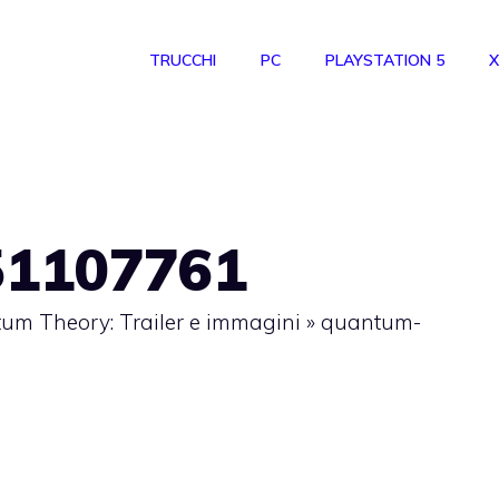
TRUCCHI
PC
PLAYSTATION 5
X
51107761
um Theory: Trailer e immagini
»
quantum-