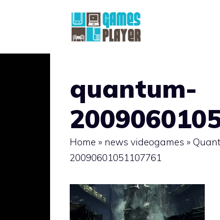
Vai
al
contenuto
quantum-
200906010
Home
»
news videogames
»
Quant
20090601051107761