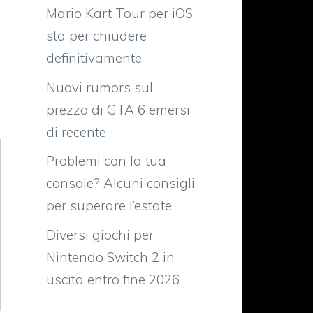
Mario Kart Tour per iOS
sta per chiudere
definitivamente
Nuovi rumors sul
prezzo di GTA 6 emersi
di recente
Problemi con la tua
console? Alcuni consigli
per superare l’estate
Diversi giochi per
Nintendo Switch 2 in
uscita entro fine 2026