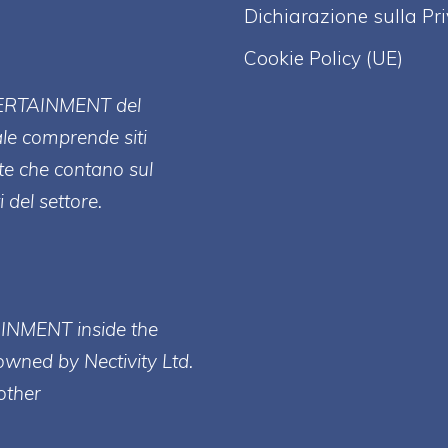
Dichiarazione sulla Pr
Cookie Policy (UE)
ERT
AINMENT
del
ale comprende siti
te che contano sul
 del settore.
AINMENT inside the
owned by Nectivity Ltd.
other