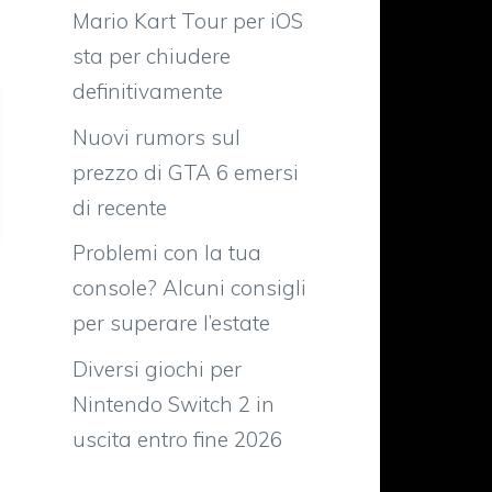
Mario Kart Tour per iOS
sta per chiudere
definitivamente
Nuovi rumors sul
prezzo di GTA 6 emersi
di recente
Problemi con la tua
console? Alcuni consigli
per superare l’estate
Diversi giochi per
Nintendo Switch 2 in
uscita entro fine 2026