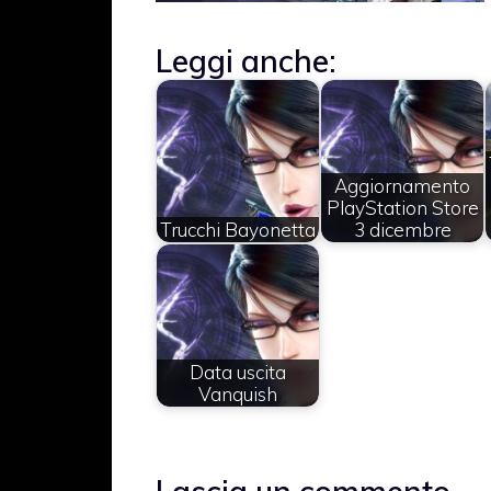
Leggi anche:
Aggiornamento
PlayStation Store
Trucchi Bayonetta
3 dicembre
Data uscita
Vanquish