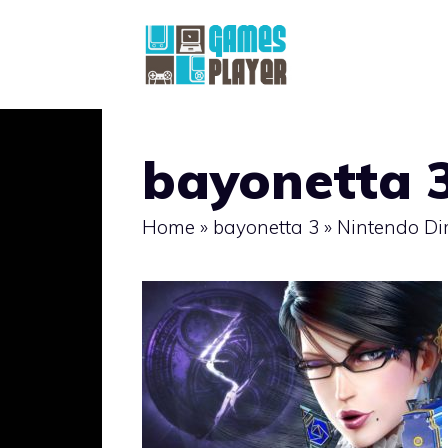
Vai
al
contenuto
bayonetta 
Home
»
bayonetta 3
»
Nintendo Dir