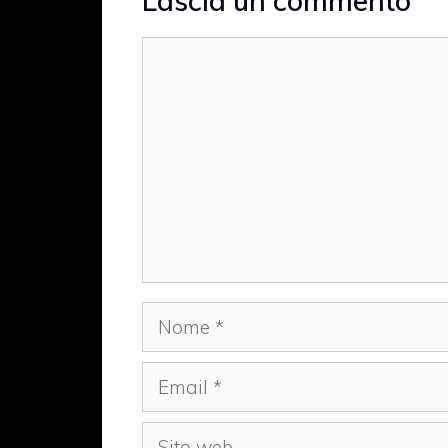
Lascia un commento
Commento
Nome
Email
Sito