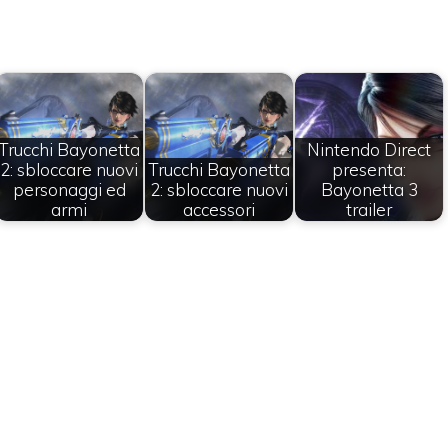
Trucchi Bayonetta
Nintendo Direct
2: sbloccare nuovi
Trucchi Bayonetta
presenta:
personaggi ed
2: sbloccare nuovi
Bayonetta 3
armi
accessori
trailer