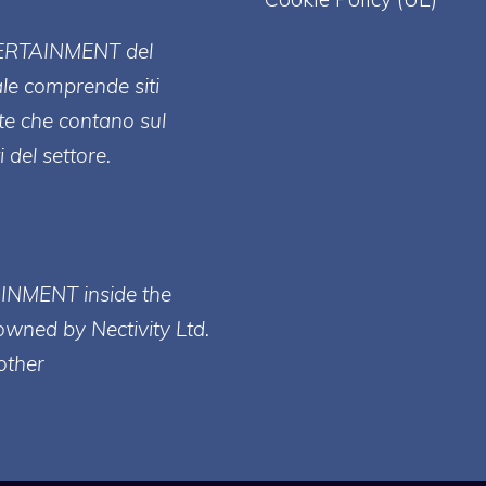
ERT
AINMENT
del
ale comprende siti
te che contano sul
 del settore.
AINMENT inside the
owned by Nectivity Ltd.
other