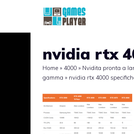
Vai
al
contenuto
nvidia rtx 
Home
»
4000
»
Nvidita pronta a la
gamma
»
nvidia rtx 4000 specifich