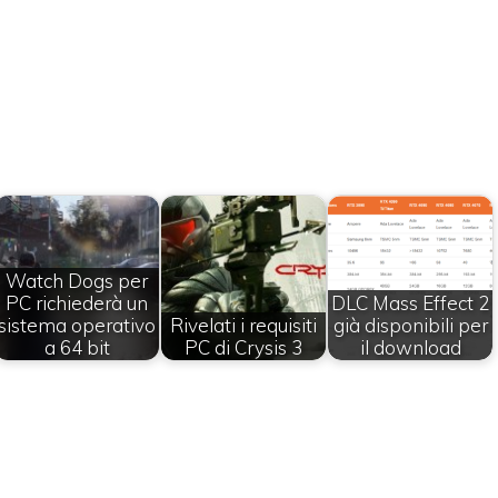
Watch Dogs per
PC richiederà un
DLC Mass Effect 2
sistema operativo
Rivelati i requisiti
già disponibili per
a 64 bit
PC di Crysis 3
il download