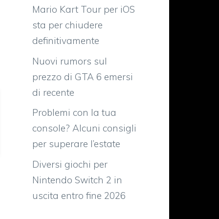
Mario Kart Tour per iOS
sta per chiudere
definitivamente
Nuovi rumors sul
prezzo di GTA 6 emersi
di recente
Problemi con la tua
console? Alcuni consigli
per superare l’estate
Diversi giochi per
Nintendo Switch 2 in
uscita entro fine 2026