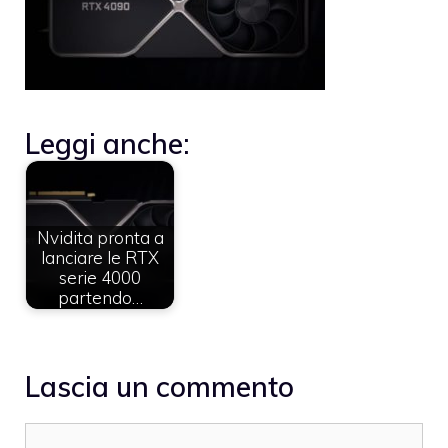
Leggi anche:
Nvidita pronta a
lanciare le RTX
serie 4000
partendo…
Lascia un commento
Commento