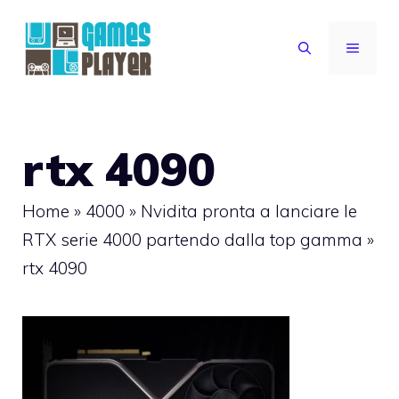
Vai
al
MENU
contenuto
rtx 4090
Home
»
4000
»
Nvidita pronta a lanciare le
RTX serie 4000 partendo dalla top gamma
»
rtx 4090