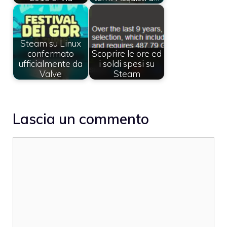
Steam su Linux
confermato
Scoprire le ore ed
ufficialmente da
i soldi spesi su
Valve
Steam
Lascia un commento
Commento