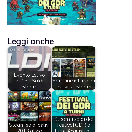
Leggi anche:
Evento Estivo
2019 - Saldi
Sono iniziati i saldi
Steam
estivi su Steam
Steam: i saldi del
Steam saldi estivi
festival GDR a
2013 al via
turni. Acquisti a…